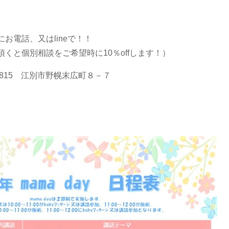
お電話、又はlineで！！
くと個別相談をご希望時に10％offします！）
815 江別市野幌末広町８－７